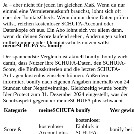
Ja – aber nicht für jeden im gleichen Maß. Wenn du nur
einmal eine Vermieterauskunft brauchst, lohnt sich oft
eher der BonitätsCheck. Wenn du nur deine Daten prüfen
willst, reichen kostenloser SCHUFA-Account oder
Datenkopie oft aus. Ein Abo lohnt sich vor allem dann,
wenn du deinen Score laufend sehen, Änderungen sofort
mitbekommen oder Identitätsschutz nutzen willst.
meineSCHUFA vs. bonify
Der spannendste Vergleich ist aktuell bonify. bonify wirbt
damit, dass Nutzer ihre SCHUFA-Daten, den SCHUFA-
Score, die Einflusskriterien und die letzten SCHUFA-
Anfragen kostenlos einsehen können. Außerdem
informiert bonify nach eigenen Angaben innerhalb von 24
Stunden über Negativeinträge. Gleichzeitig wurde bonify
IdentProtect zum 31. Dezember 2024 eingestellt, was den
Schutzaspekt gegenüber meineSCHUFA plus schwächt.
Kategorie
meineSCHUFA
bonify
Wer gewin
kostenloser
kostenloser
Einblick in
Score &
bonify bei
Account plus
SCHUFA-