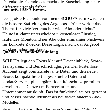
Datenkopie. Gerade das macht die Entscheidung heute
differenzierter als früher.
meineSCHUFA Review
Der größte Pluspunkt von meineSCHUFA ist inzwischen
die bessere Staffelung des Angebots. Früher wirkte das
Thema für viele Verbraucher wie „Abo oder nichts“.
Heute ist klarer unterscheidbar: kostenloser Einstieg,
laufendes Monitoring per Abo oder einmaliger Nachweis
für konkrete Zwecke. Diese Logik macht das Angebot
verständlicher und fairer.
Qualität & Funktionsumfang
SCHUFA legt den Fokus klar auf Dateneinblick, Score-
Transparenz und Benachrichtigungen. Der kostenlose
Account zeigt bonitätsrelevante Daten und den neuen
Score; kompakt liefert tagesaktuelle Daten und
UpdateService; plus ergänzt Identitätsschutz; premium
erweitert das Ganze um Partnerkarten und
Unternehmensauskunft. Das ist funktional sauber getrennt
und besser nachvollziehbar als bei vielen anderen Abo-
Modellen.
Spannend ist vor allem der neue Score: Seit Mitte März