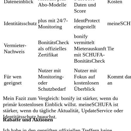
Dateneinblick
Kosten
Abo-Modelle
Daten und
Score
plus mit 24/7-
IdentProtect
Identitätsschutz
meineSC
Monitoring
eingestellt
bonify
BonitätsCheck
vermittelt
Vermieter-
als offizielles
Mieterauskunft
Tie
Nachweis
Zertifikat
mit SCHUFA-
BonitätsCheck
Nutzer mit
Nutzer mit
Für wen
Monitoring-
Fokus auf
Kommt dar
geeignet
oder
kostenlosen
an
Schutzbedarf
Überblick
Mein Fazit zum Vergleich: bonify ist stärker, wenn du
primär kostenlosen Einblick willst. meineSCHUFA ist
stärker, wenn du tägliche Aktualität, UpdateService oder
Identitätsschutz brauchst.
Rabatte und Aktionen
Ich habe in den geprüften offiziellen Treffern keine