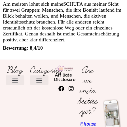
Am meisten lohnt sich meineSCHUFA aus meiner Sicht
für zwei Gruppen: Menschen, die ihre Bonität laufend im
Blick behalten wollen, und Menschen, die aktiven
Identitätsschutz brauchen. Für alle anderen reicht
erstaunlich oft der kostenlose Weg oder ein einzelnes
Zertifikat. Genau deshalb ist meine Gesamteinschätzung
positiv, aber klar differenziert.
Bewertung: 8,4/10
Blog
Categories
Are
Affiliate
we
Disclosure
insta
HOME DECOR
besties
yet?
@house