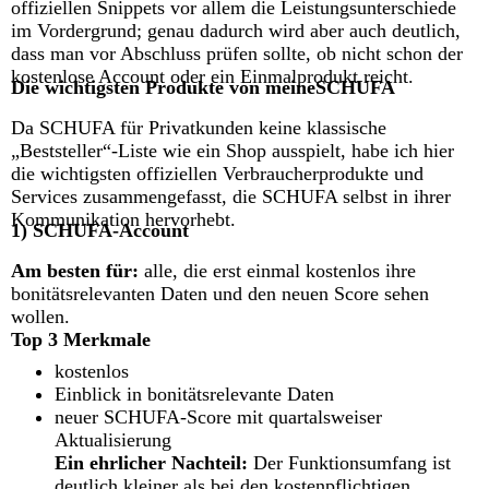
offiziellen Snippets vor allem die Leistungsunterschiede
im Vordergrund; genau dadurch wird aber auch deutlich,
dass man vor Abschluss prüfen sollte, ob nicht schon der
kostenlose Account oder ein Einmalprodukt reicht.
Die wichtigsten Produkte von meineSCHUFA
Da SCHUFA für Privatkunden keine klassische
„Beststeller“-Liste wie ein Shop ausspielt, habe ich hier
die wichtigsten offiziellen Verbraucherprodukte und
Services zusammengefasst, die SCHUFA selbst in ihrer
Kommunikation hervorhebt.
1) SCHUFA-Account
Am besten für:
alle, die erst einmal kostenlos ihre
bonitätsrelevanten Daten und den neuen Score sehen
wollen.
Top 3 Merkmale
kostenlos
Einblick in bonitätsrelevante Daten
neuer SCHUFA-Score mit quartalsweiser
Aktualisierung
Ein ehrlicher Nachteil:
Der Funktionsumfang ist
deutlich kleiner als bei den kostenpflichtigen