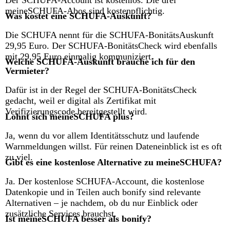
Der SCHUFA-Account ist kostenlos. Die drei
meineSCHUFA-Abos sind kostenpflichtig.
Was kostet eine SCHUFA-Auskunft?
Die SCHUFA nennt für die SCHUFA-BonitätsAuskunft
29,95 Euro. Der SCHUFA-BonitätsCheck wird ebenfalls
mit 29,95 Euro einmalig kommuniziert.
Welche SCHUFA-Auskunft brauche ich für den
Vermieter?
Dafür ist in der Regel der SCHUFA-BonitätsCheck
gedacht, weil er digital als Zertifikat mit
Verifizierungscode bereitgestellt wird.
Lohnt sich meineSCHUFA plus?
Ja, wenn du vor allem Identitätsschutz und laufende
Warnmeldungen willst. Für reinen Dateneinblick ist es oft
zu viel.
Gibt es eine kostenlose Alternative zu meineSCHUFA?
Ja. Der kostenlose SCHUFA-Account, die kostenlose
Datenkopie und in Teilen auch bonify sind relevante
Alternativen – je nachdem, ob du nur Einblick oder
zusätzliche Services brauchst.
Ist meineSCHUFA besser als bonify?