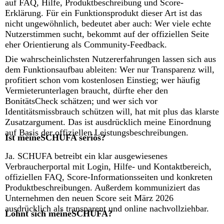
auf FAQ, Hilfe, Produktbeschreibung und Score-
Erklärung. Für ein Funktionsprodukt dieser Art ist das
nicht ungewöhnlich, bedeutet aber auch: Wer viele echte
Nutzerstimmen sucht, bekommt auf der offiziellen Seite
eher Orientierung als Community-Feedback.
Die wahrscheinlichsten Nutzererfahrungen lassen sich aus
dem Funktionsaufbau ableiten: Wer nur Transparenz will,
profitiert schon vom kostenlosen Einstieg; wer häufig
Vermieterunterlagen braucht, dürfte eher den
BonitätsCheck schätzen; und wer sich vor
Identitätsmissbrauch schützen will, hat mit plus das klarste
Zusatzargument. Das ist ausdrücklich meine Einordnung
auf Basis der offiziellen Leistungsbeschreibungen.
Ist meineSCHUFA seriös?
Ja. SCHUFA betreibt ein klar ausgewiesenes
Verbraucherportal mit Login, Hilfe- und Kontaktbereich,
offiziellen FAQ, Score-Informationsseiten und konkreten
Produktbeschreibungen. Außerdem kommuniziert das
Unternehmen den neuen Score seit März 2026
ausdrücklich als transparent und online nachvollziehbar.
Lohnt sich meineSCHUFA?