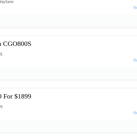
Wayfarer
On CGO800S
0S
 For $1899
99