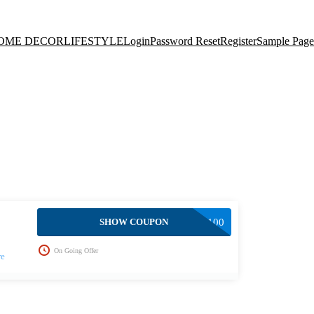
OME DECOR
LIFESTYLE
Login
Password Reset
Register
Sample Page
SHOW COUPON
TWSIL100
On Going Offer