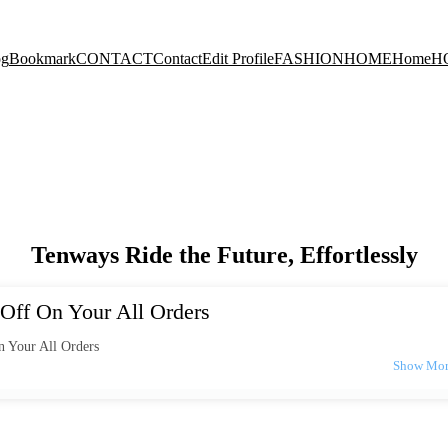
og
Bookmark
CONTACT
Contact
Edit Profile
FASHION
HOME
Home
H
Tenways Ride the Future, Effortlessly
Off On Your All Orders
 Your All Orders