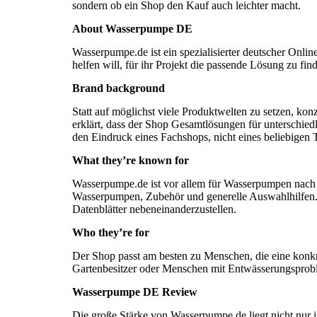
sondern ob ein Shop den Kauf auch leichter macht.
About Wasserpumpe DE
Wasserpumpe.de ist ein spezialisierter deutscher Onli
helfen will, für ihr Projekt die passende Lösung zu fi
Brand background
Statt auf möglichst viele Produktwelten zu setzen, kon
erklärt, dass der Shop Gesamtlösungen für unterschie
den Eindruck eines Fachshops, nicht eines beliebigen
What they’re known for
Wasserpumpe.de ist vor allem für Wasserpumpen nach 
Wasserpumpen, Zubehör und generelle Auswahlhilfen. Be
Datenblätter nebeneinanderzustellen.
Who they’re for
Der Shop passt am besten zu Menschen, die eine konk
Gartenbesitzer oder Menschen mit Entwässerungsproblem
Wasserpumpe DE Review
Die große Stärke von Wasserpumpe.de liegt nicht nur i