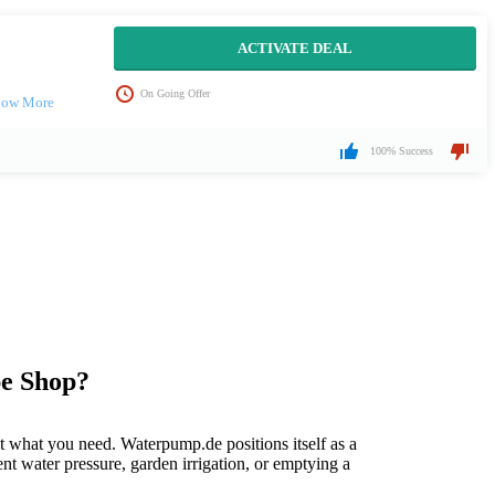
ACTIVATE DEAL
On Going Offer
100% Success
e Shop?
st what you need. Waterpump.de positions itself as a
ent water pressure, garden irrigation, or emptying a