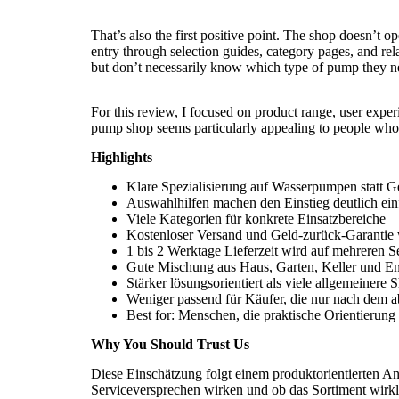
That’s also the first positive point. The shop doesn’t o
entry through selection guides, category pages, and rela
but don’t necessarily know which type of pump they n
For this review, I focused on product range, user exper
pump shop
seems particularly appealing to people who 
Highlights
Klare Spezialisierung auf Wasserpumpen statt
Auswahlhilfen machen den Einstieg deutlich ein
Viele Kategorien für konkrete Einsatzbereiche
Kostenloser Versand und Geld-zurück-Garantie
1 bis 2 Werktage Lieferzeit wird auf mehreren 
Gute Mischung aus Haus, Garten, Keller und E
Stärker lösungsorientiert als viele allgemeinere 
Weniger passend für Käufer, die nur nach dem a
Best for: Menschen, die praktische Orientierung
Why You Should Trust Us
Diese Einschätzung folgt einem produktorientierten A
Serviceversprechen wirken und ob das Sortiment wirkli