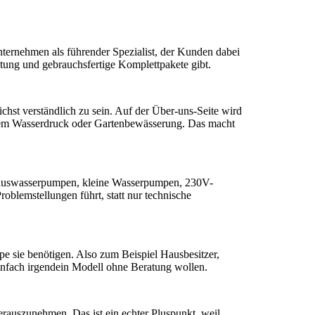
nternehmen als führender Spezialist, der Kunden dabei
ratung und gebrauchsfertige Komplettpakete gibt.
ichst verständlich zu sein. Auf der Über-uns-Seite wird
achem Wasserdruck oder Gartenbewässerung. Das macht
r Hauswasserpumpen, kleine Wasserpumpen, 230V-
oblemstellungen führt, statt nur technische
 sie benötigen. Also zum Beispiel Hausbesitzer,
einfach irgendein Modell ohne Beratung wollen.
erauszunehmen. Das ist ein echter Pluspunkt, weil