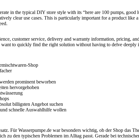
perate in the typical DIY store style with its “here are 100 pumps, good l
tively clear use cases. This is particularly important for a product like 
eed.
ience, customer service, delivery and warranty information, pricing, an
want to quickly find the right solution without having to delve deeply
 Gemischtwaren-Shop
facher
 werden prominent beworben
Seiten hervorgehoben
ntwässerung
Shops
bsolut billigsten Angebot suchen
 und schnelle Auswahlhilfe wollen
nsatz. Für Wasserpumpe.de war besonders wichtig, ob der Shop das Th
ch zu den typischen Problemen im Alltag passt. Gerade bei technischen 