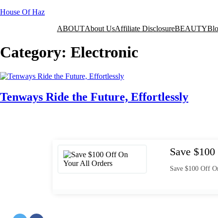
House Of Haz
ABOUT
About Us
Affiliate Disclosure
BEAUTY
Bl
Category:
Electronic
Tenways Ride the Future, Effortlessly
Save $100 
Save $100 Off On