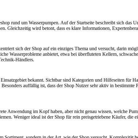
neshop rund um Wasserpumpen. Auf der Startseite beschreibt sich das U
nden. Gleichzeitig wird betont, dass es klare Informationen, Expertenbe
zentriert sich der Shop auf ein einziges Thema und versucht, darin mögl
dliche Wasserprobleme anbietet, etwa bei überfluteten Kellern, schw
 Technik-Händlers.
Einsatzgebiet bekannt. Sichtbar sind Kategorien und Hilfeseiten fü
sonders auffällig ist, dass der Shop Nutzer sehr aktiv in bestimmte Pr
rete Anwendung im Kopf haben, aber nicht genau wissen, welche Pumpe
en. Weniger ideal ist der Shop für rein preisgetriebene Käufer, die 
m Sortiment, sondern in der Art, wie der Shop versucht, Komplexität h