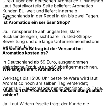
Direkt über den deutschen Aromatico-Onlineshop.
Laut Bestellvorteils-Seite beliefert Aromatico
Kunden EU-weit und liefert innerhalb
Deutschlands in der Regel in ein bis zwei Tagen.
FAQ
Ist Aromatico ein seriöser Shop?
Ja. Transparente Zahlungsarten, klare
Rücksenderegeln, sichtbare Trusted-Shops-
Bewertung und die lange Unternehmenshistorie
sprechen dafür.
Ab welchem Betrag ist der Versand bei
Aromatico kostenlos?
In Deutschland ab 59 Euro, ausgenommen
elektrische Produkte und Siebträgermaschinen.
Wie lange liefert Aromatico?
Werktags bis 15:00 Uhr bestellte Ware wird laut
Aromatico noch am selben Tag versendet;
innerhalb Deutschlands nennt der Shop 1–2 Tage.
Muss ich bei Aromatico die Rücksendung selbst
zahlen?
Ja. Laut Widerrufsseite trägt der Kunde die