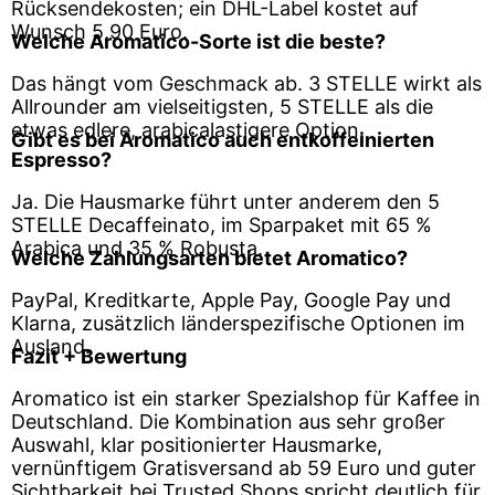
Rücksendekosten; ein DHL-Label kostet auf
Wunsch 5,90 Euro.
Welche Aromatico-Sorte ist die beste?
Das hängt vom Geschmack ab. 3 STELLE wirkt als
Allrounder am vielseitigsten, 5 STELLE als die
etwas edlere, arabicalastigere Option.
Gibt es bei Aromatico auch entkoffeinierten
Espresso?
Ja. Die Hausmarke führt unter anderem den 5
STELLE Decaffeinato, im Sparpaket mit 65 %
Arabica und 35 % Robusta.
Welche Zahlungsarten bietet Aromatico?
PayPal, Kreditkarte, Apple Pay, Google Pay und
Klarna, zusätzlich länderspezifische Optionen im
Ausland.
Fazit + Bewertung
Aromatico ist ein starker Spezialshop für Kaffee in
Deutschland. Die Kombination aus sehr großer
Auswahl, klar positionierter Hausmarke,
vernünftigem Gratisversand ab 59 Euro und guter
Sichtbarkeit bei Trusted Shops spricht deutlich für