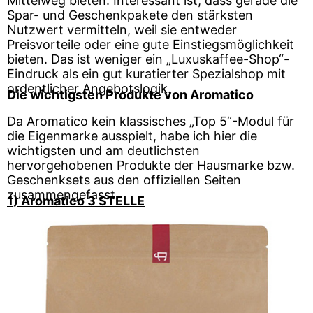
Mittelweg bieten. Interessant ist, dass gerade die
Spar- und Geschenkpakete den stärksten
Nutzwert vermitteln, weil sie entweder
Preisvorteile oder eine gute Einstiegsmöglichkeit
bieten. Das ist weniger ein „Luxuskaffee-Shop“-
Eindruck als ein gut kuratierter Spezialshop mit
ordentlicher Angebotslogik.
Die wichtigsten Produkte von Aromatico
Da Aromatico kein klassisches „Top 5“-Modul für
die Eigenmarke ausspielt, habe ich hier die
wichtigsten und am deutlichsten
hervorgehobenen Produkte der Hausmarke bzw.
Geschenksets aus den offiziellen Seiten
zusammengefasst.
1) Aromatico 3 STELLE